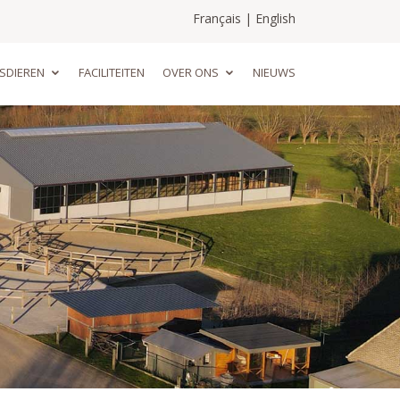
Français
|
English
SDIEREN
FACILITEITEN
OVER ONS
NIEUWS