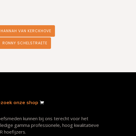
HANNAH VAN KERCKHOVE
RONNY SCHELSTRAETE
zoek onze shop
efsmeden kunnen bij ons terecht voor het
lledige gamma professionele, hoog kwalitatieve
R hoefijzers.