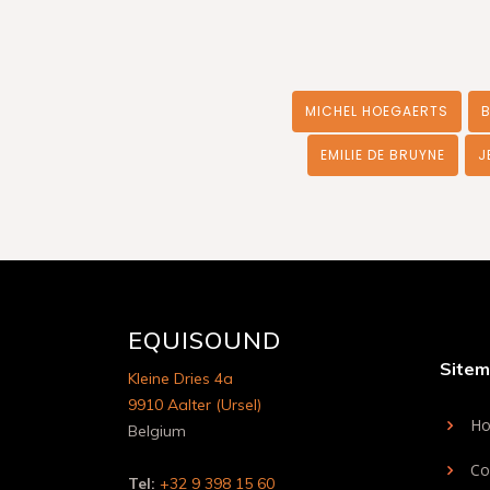
MICHEL HOEGAERTS
EMILIE DE BRUYNE
J
EQUISOUND
Site
Kleine Dries 4a
9910 Aalter (Ursel)
H
Belgium
Co
Tel:
+32 9 398 15 60