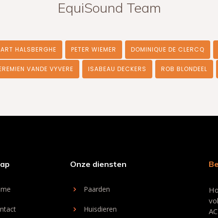
EquiSound Team
BART HALSBERGHE
PETER WIEMER
DOMINIQUE DE CLERCQ
EREMIEN VANDE VYVERE
ISABEAU DECKERS
ROB BLONDEEL
map
Onze diensten
Be
ome
Paarden
Ho
vo
ntact
Huisdieren
AC