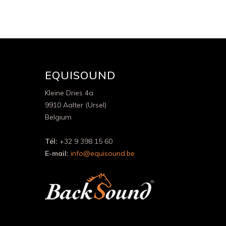
EQUISOUND
Kleine Dries 4a
9910 Aalter (Ursel)
Belgium
Tél:
+32 9 398 15 60
E-mail:
info@equisound.be