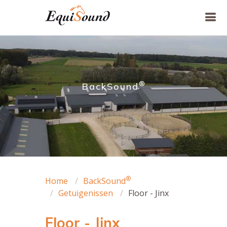
®
BackSound
®
Home
BackSound
Getuigenissen
Floor - Jinx
Floor - Jinx