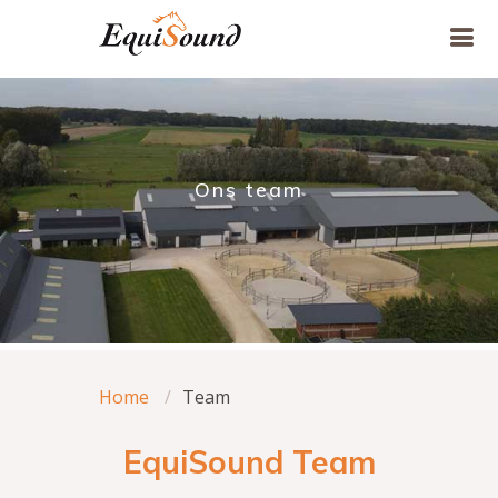
Ons team
Home
Team
EquiSound Team